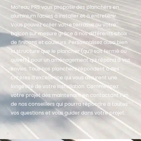
Moreau PRS vous propose des planchers en
aluminium faciles à installer et à entretenir.
Vous pouvez créer votre terrasse ou votre
balcon sur mesure grâce à nos différents choix
de finitions et couleurs. Personnalisez aussi bien
la structure que le plancher (qu’il soit fermé ou
ouvert) pour un aménagement qui répond à vos
envies. Tous nos planchers répondent à des
critères d’excellence qui vous assurent une
longévité de votre installation. Commencez
votre projet dès maintenant en contactant l’un
de nos conseillers qui pourra répondre à toutes
vos questions et vous guider dans votre projet.