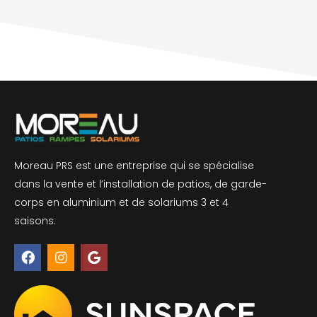
Moreau PRS est une entreprise qui se spécialise
dans la vente et l’installation de patios, de garde-
corps en aluminium et de solariums 3 et 4
saisons.
F
I
G
a
n
o
c
s
o
e
t
g
b
a
l