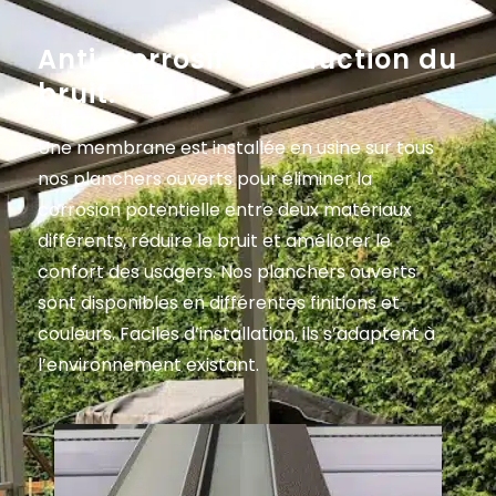
Anti-corrosif et réduction du
bruit.
Une membrane est installée en usine sur tous
nos planchers ouverts pour éliminer la
corrosion potentielle entre deux matériaux
différents, réduire le bruit et améliorer le
confort des usagers. Nos planchers ouverts
sont disponibles en différentes finitions et
couleurs. Faciles d’installation, ils s’adaptent à
l’environnement existant.