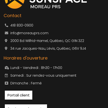
o
g
e
o
r
k
a
m
Contact
418 830-0900
info@moreauprs.com
2000 Bd Wilfrid-Hamel, Québec, QC G1N 3Z2
34 rue Jacques-Nau, Lévis, Québec, G6V 9J4
Horaires d'ouverture
Lundi - Vendredi : 8h30 - 17h00
Samedi : Sur rendez-vous uniquement
Dimanche : Fermé
Portail client