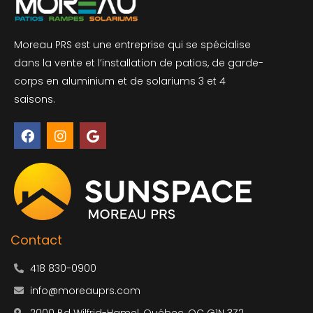
Moreau PRS est une entreprise qui se spécialise
dans la vente et l’installation de patios, de garde-
corps en aluminium et de solariums 3 et 4
saisons.
F
I
G
a
n
o
c
s
o
e
t
g
b
a
l
o
g
e
o
r
k
a
m
Contact
418 830-0900
info@moreauprs.com
2000 Bd Wilfrid-Hamel, Québec, QC G1N 3Z2