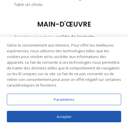
faire un choix.
MAIN-D'ŒUVRE
Troisièmement, les
coûts de la main-
d’œuvre
varient énormément selon l’ampleur
Gérer le consentement aux témoins. Pour offrir les meilleures
du projet et le professionnalisme de l’équipe
expériences, nous utilisons des technologies telles que les
d’installation. Un entrepreneur expérimenté
cookies pour stocker et/ou accéder aux informations des
peut facturer
entre 50$ et 100$ de l’heure
,
appareils. Le fait de consentir à ces technologies nous permettra
de traiter des données telles que le comportement de navigation
bien que cela puisse varier.
ou les ID uniques sur ce site. Le fait de ne pas consentir ou de
retirer son consentement peut avoir un effet négatif sur certaines
Les travaux en autoconstruction peuvent
caractéristiques et fonctions.
permettre de réduire ces prix, mais ils exigent
du temps et un certain niveau de
Paramètres
compétence.
Accepter
Autres produits qui pourraient vous
intéresser