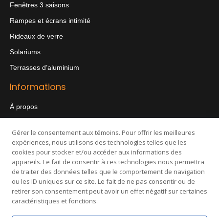
Fenêtres 3 saisons
Rampes et écrans intimité
Rideaux de verre
Solariums
Terrasses d’aluminium
Informations
À propos
FAQ
Gérer le consentement aux témoins. Pour offrir les meilleures
Réalisations
expériences, nous utilisons des technologies telles que les
cookies pour stocker et/ou accéder aux informations des
Blogue
appareils. Le fait de consentir à ces technologies nous permettra
Contact
de traiter des données telles que le comportement de navigation
ou les ID uniques sur ce site. Le fait de ne pas consentir ou de
retirer son consentement peut avoir un effet négatif sur certaines
caractéristiques et fonctions.