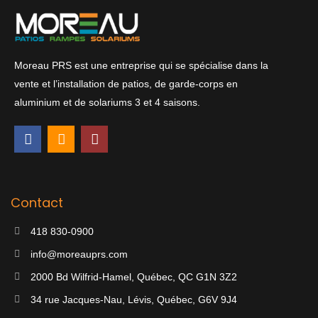
Moreau PRS est une entreprise qui se spécialise dans la
vente et l’installation de patios, de garde-corps en
aluminium et de solariums 3 et 4 saisons.
F
I
G
a
n
o
c
s
o
e
t
g
b
a
l
o
g
e
Contact
o
r
k
a
418 830-0900
m
info@moreauprs.com
2000 Bd Wilfrid-Hamel, Québec, QC G1N 3Z2
34 rue Jacques-Nau, Lévis, Québec, G6V 9J4