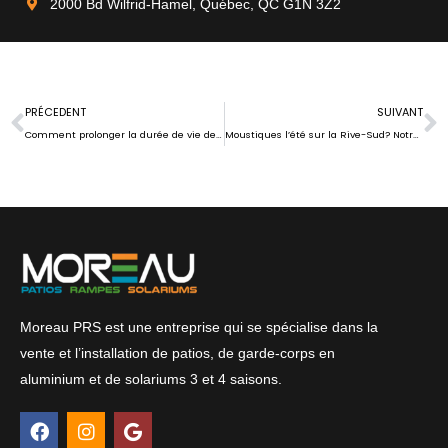
2000 Bd Wilfrid-Hamel, Québec, QC G1N 3Z2
Prev
N
PRÉCEDENT
SUIVANT
Comment prolonger la durée de vie des matériaux de votre solarium
Moustiques l’été sur la Rive-Sud? Notre solarium 3 saisons règle le problème
Moreau PRS est une entreprise qui se spécialise dans la
vente et l’installation de patios, de garde-corps en
aluminium et de solariums 3 et 4 saisons.
F
I
G
a
n
o