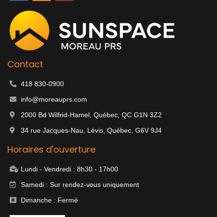
c
s
o
e
t
g
b
a
l
o
g
e
o
r
k
a
m
Contact
418 830-0900
info@moreauprs.com
2000 Bd Wilfrid-Hamel, Québec, QC G1N 3Z2
34 rue Jacques-Nau, Lévis, Québec, G6V 9J4
Horaires d'ouverture
Lundi - Vendredi : 8h30 - 17h00
Samedi : Sur rendez-vous uniquement
Dimanche : Fermé