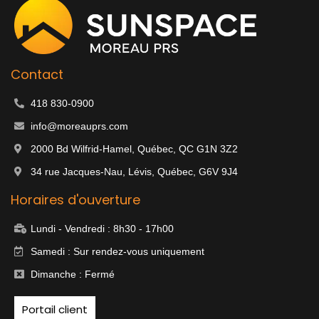
e
t
g
b
a
l
o
g
e
o
r
k
a
m
Contact
418 830-0900
info@moreauprs.com
2000 Bd Wilfrid-Hamel, Québec, QC G1N 3Z2
34 rue Jacques-Nau, Lévis, Québec, G6V 9J4
Horaires d'ouverture
Lundi - Vendredi : 8h30 - 17h00
Samedi : Sur rendez-vous uniquement
Dimanche : Fermé
Portail client