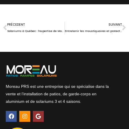
Prev
N
PRÉCEDENT
SUIVANT
Solariums à Québec : l’expertise de Moreau PRS au service de vos projets
Entretenir les moustiquaires et protections solaires d’un solarium
Moreau PRS est une entreprise qui se spécialise dans la
vente et l’installation de patios, de garde-corps en
aluminium et de solariums 3 et 4 saisons.
F
I
G
a
n
o
c
s
o